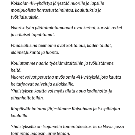
Kokkolan 4H-yhdistys järjestää nuorille ja lapsille
monipuolista harrastustoimintaa, koulutuksia ja
työtilaisuuksia.
Nuorisotyön päätoimintamuodot ovat kerhot, kurssit, retket
ja erilaiset tapahtumat.
Pääasiallisina teemoina ovat kotitalous, käden taidot,
eläimet,liikunta ja luonto.
Koulutamme nuoria työelämätaitoihin ja työllistämme
heitä.
Nuoret voivat perustaa myös omia 4H-yrityksiä,jota kautta
he tarjoavat palveluja asiakkaille.
Yhdistyksen kautta voi myös tilata apua kodinhoito-ja
pihanhoitotöihin.
Iltapäivätoimintaa järjestämme Koivuhaan ja Ykspihlajan
kouluilla.
Yhdistyksellä on Isojärvellä toimintakeskus Terra Nova, jossa
toimintaa pääosin järjestetään.