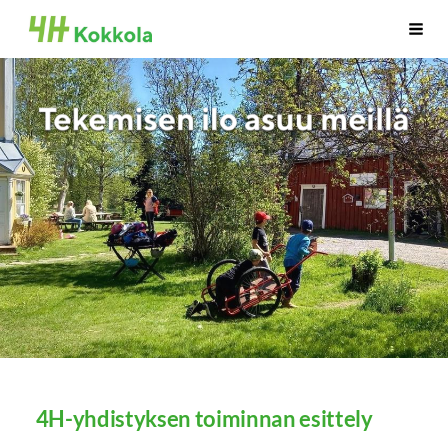
Siirry
Kokkolan 4H-yhdistys
Haku
sivun
sisältöön
4H-yhdistyksen toiminnan esittely