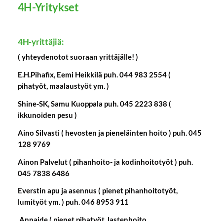
4H-Yritykset
4H-yrittäjiä:
( yhteydenotot suoraan yrittäjälle! )
E.H.Pihafix, Eemi Heikkilä puh. 044 983 2554 (
pihatyöt, maalaustyöt ym. )
Shine-SK, Samu Kuoppala puh. 045 2223 838 (
ikkunoiden pesu )
Aino Silvasti ( hevosten ja pieneläinten hoito ) puh. 045
128 9769
Ainon Palvelut ( pihanhoito- ja kodinhoitotyöt ) puh.
045 7838 6486
Everstin apu ja asennus
( pienet pihanhoitotyöt,
lumityöt ym. ) puh. 046 8953 911
Annaide ( pienet pihatyöt, lastenhoito,