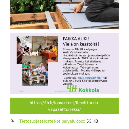
https://4h.fi/lomakkeet/ilmoittaudu-
vapaaehtoiseksi/
Tietosuojaseloste kotipalvelu.docx
53 KB