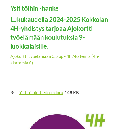
Ysit töihin -hanke
Lukukaudella 2024-2025 Kokkolan
4H-yhdistys tarjoaa Ajokortti
työelämään koulutuksia 9-
luokkalaisille.
Ajokortti työelämään 0,5 op - 4h Akatemia (4h-
akatemia.fi)
Ysit töihin-tiedote.docx
148 KB